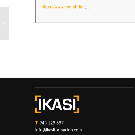
https://www.eventbrite.es/e/entradas-formacion-grua-puente-teorico-practica-8-horas-232080839037
LATAFORMA ELEVADORA UNE
58923: FORMACIÓN TEÓRICO
PRÁCTICA 8 HORAS
T.
943 129 697
info@ikasiformacion.com