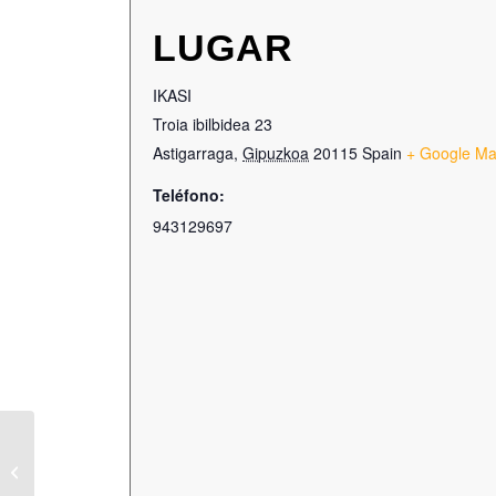
LUGAR
IKASI
Troia ibilbidea 23
Astigarraga
,
Gipuzkoa
20115
Spain
+ Google M
Teléfono:
943129697
TELCO I ALTURAS